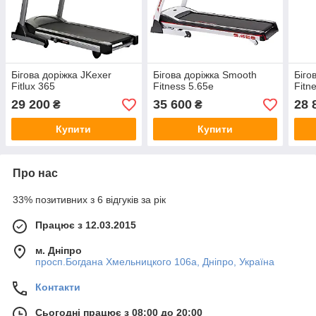
Бігова доріжка JKexer
Бігова доріжка Smooth
Біго
Fitlux 365
Fitness 5.65e
Fitn
29 200
35 600
28 
₴
₴
Купити
Купити
Про нас
33% позитивних з 6 відгуків за рік
Працює з 12.03.2015
м. Дніпро
просп.Богдана Хмельницкого 106а, Дніпро, Україна
Контакти
Сьогодні працює з 08:00 до 20:00