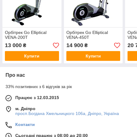
Орбітрек Go Elliptical
Орбітрек Go Elliptical
Орбі
VENA-200T
VENA-450T
VEN
13 000
14 900
20 
₴
₴
Купити
Купити
Про нас
33% позитивних з 6 відгуків за рік
Працює з 12.03.2015
м. Дніпро
просп.Богдана Хмельницкого 106а, Дніпро, Україна
Контакти
Сьогодні працює з 08:00 до 20:00