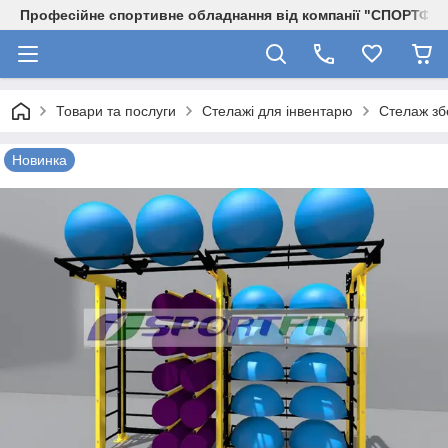
Професійне спортивне обладнання від компанії "СПОРТФІТ
Товари та послуги
Стелажі для інвентарю
Стелаж зб
Новинка