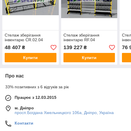
Стелаж зберігання
Стелаж зберігання
Стел
інвентарю СR.02.04
інвентарю RF.04
інве
48 407
139 227
76 
₴
₴
Купити
Купити
Про нас
33% позитивних з 6 відгуків за рік
Працює з 12.03.2015
м. Дніпро
просп.Богдана Хмельницкого 106а, Дніпро, Україна
Контакти