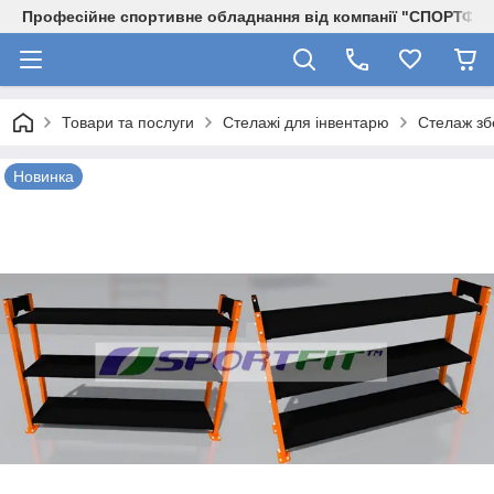
Професійне спортивне обладнання від компанії "СПОРТФІТ
Товари та послуги
Стелажі для інвентарю
Стелаж зб
Новинка