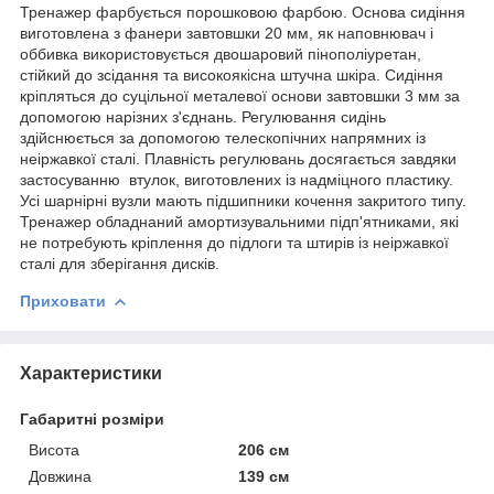
Тренажер фарбується порошковою фарбою. Основа сидіння
виготовлена з фанери завтовшки 20 мм, як наповнювач і
оббивка використовується двошаровий пінополіуретан,
стійкий до зсідання та високоякісна штучна шкіра. Сидіння
кріпляться до суцільної металевої основи завтовшки 3 мм за
допомогою нарізних з'єднань. Регулювання сидінь
здійснюється за допомогою телескопічних напрямних із
неіржавкої сталі. Плавність регулювань досягається завдяки
застосуванню втулок, виготовлених із надміцного пластику.
Усі шарнірні вузли мають підшипники кочення закритого типу.
Тренажер обладнаний амортизувальними підп'ятниками, які
не потребують кріплення до підлоги та штирів із неіржавкої
сталі для зберігання дисків.
Приховати
Характеристики
Габаритні розміри
Висота
206 см
Довжина
139 см