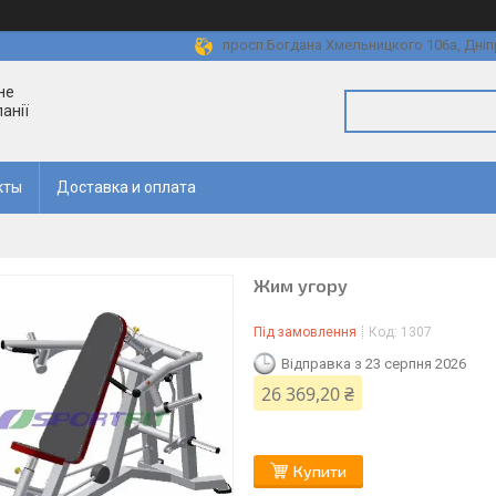
просп.Богдана Хмельницкого 106а, Дніп
не
анії
кты
Доставка и оплата
Жим угору
Під замовлення
Код:
1307
Відправка з 23 серпня 2026
26 369,20 ₴
Купити