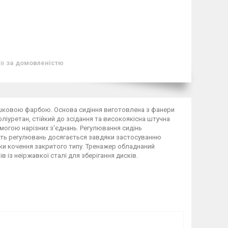
ів
за домовленістю
рошковою фарбою. Основа сидіння виготовлена з фанери
іуретан, стійкий до зсідання та високоякісна штучна
могою нарізних з'єднань. Регулювання сидінь
ість регулювань досягається завдяки застосуванню
ики кочення закритого типу. Тренажер обладнаний
 із неіржавкої сталі для зберігання дисків.