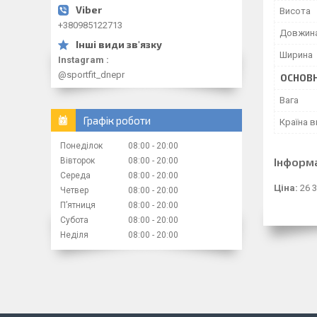
Висота
+380985122713
Довжин
Ширина
Instagram
@sportfit_dnepr
ОСНОВН
Вага
Графік роботи
Країна 
Понеділок
08:00
20:00
Інформ
Вівторок
08:00
20:00
Середа
08:00
20:00
Ціна:
26 3
Четвер
08:00
20:00
Пʼятниця
08:00
20:00
Субота
08:00
20:00
Неділя
08:00
20:00