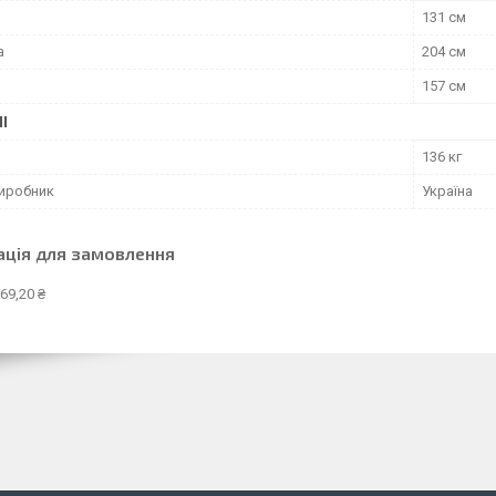
131 см
а
204 см
157 см
І
136 кг
виробник
Україна
ація для замовлення
69,20 ₴