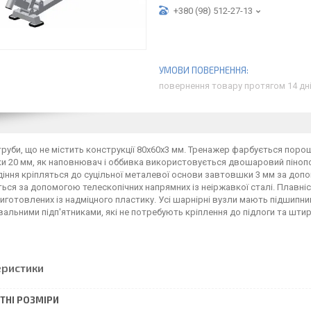
+380 (98) 512-27-13
повернення товару протягом 14 дн
руби, що не містить конструкції 80х60х3 мм. Тренажер фарбується по
 20 мм, як наповнювач і оббивка використовується двошаровий пінопол
діння кріпляться до суцільної металевої основи завтовшки 3 мм за допо
ься за допомогою телескопічних напрямних із неіржавкої сталі. Плавн
иготовлених із надміцного пластику. Усі шарнірні вузли мають підшипн
альними підп'ятниками, які не потребують кріплення до підлоги та штирів
еристики
ТНІ РОЗМІРИ