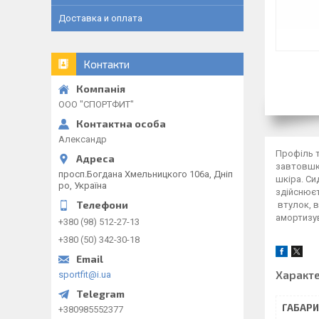
Доставка и оплата
Контакти
ООО "СПОРТФИТ"
Александр
Профіль т
завтовшки
просп.Богдана Хмельницкого 106а, Дніп
шкіра. Си
ро, Україна
здійснюєт
втулок, в
амортизув
+380 (98) 512-27-13
+380 (50) 342-30-18
Характ
sportfit@i.ua
ГАБАРИ
+380985552377