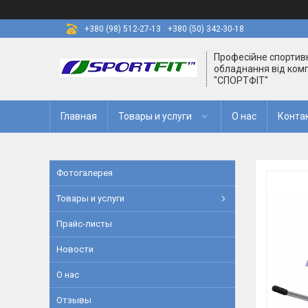
+380 (98) 512-27-13
+380 (50) 342-30-18
Професійне спортив
обладнання від комп
"СПОРТФІТ"
Главная
Товары и услуги
О нас
Конта
Фотогалерея
Товары и услуги
Прайс-листы
Новости
О нас
Отзывы