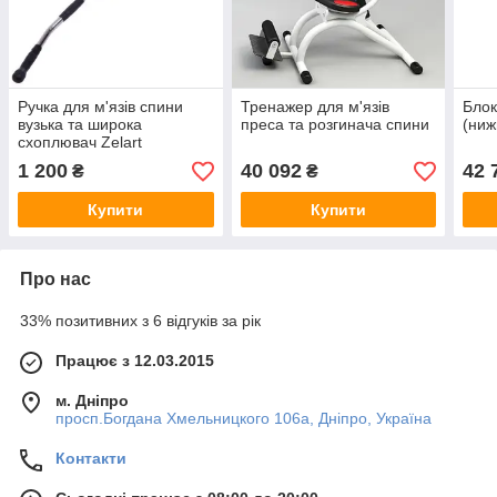
Ручка для м'язів спини
Тренажер для м'язів
Блок
вузька та широка
преса та розгинача спини
(ниж
схоплювач Zelart
1 200
40 092
42 
₴
₴
Купити
Купити
Про нас
33% позитивних з 6 відгуків за рік
Працює з 12.03.2015
м. Дніпро
просп.Богдана Хмельницкого 106а, Дніпро, Україна
Контакти