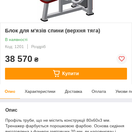
Блок для м'язів спини (верхня тяга)
В наявності
Код: 1201
Роздріб
38 570
₴
Купити
Опис
Характеристики
Доставка
Оплата
Умови п
Опис
Профіль труби, що не містить конструкції 80х60х3 мм.
Тренажер фарбується порошковою фарбою. Основа сидіння
виготовлена з фанери завтовшки 20 мм, як наповнювач і