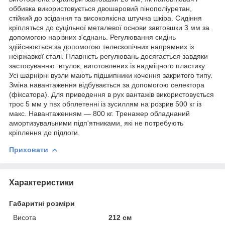
оббивка використовується двошаровий пінополіуретан,
стійкий до зсідання та високоякісна штучна шкіра. Сидіння
кріпляться до суцільної металевої основи завтовшки 3 мм за
допомогою нарізних з'єднань. Регулювання сидінь
здійснюється за допомогою телескопічних напрямних із
неіржавкої сталі. Плавність регулювань досягається завдяки
застосуванню втулок, виготовлених із надміцного пластику.
Усі шарнірні вузли мають підшипники кочення закритого типу.
Зміна навантаження відбувається за допомогою селектора
(фіксатора). Для приведення в рух вантажів використовується
трос 5 мм у пвх обплетенні із зусиллям на розрив 500 кг із
макс. Навантаженням — 800 кг. Тренажер обладнаний
амортизувальними підп'ятниками, які не потребують
кріплення до підлоги.
Приховати
Характеристики
Габаритні розміри
Висота
212 см